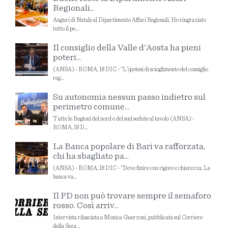
Regionali...
Auguri di Natale al Dipartimento Affari Regionali. Ho ringraziato
tutto il pe...
Il consiglio della Valle d'Aosta ha pieni
poteri...
(ANSA) - ROMA, 18 DIC - "L'ipotesi di scioglimento del consiglio
reg...
Su autonomia nessun passo indietro sul
perimetro comune...
Tutte le Regioni del nord e del sud sedute al tavolo (ANSA) -
ROMA, 18 D...
La Banca popolare di Bari va rafforzata,
chi ha sbagliato pa...
(ANSA) - ROMA, 18 DIC - "Deve finire con rigore e chiarezza. La
banca va...
Il PD non può trovare sempre il semaforo
rosso. Così arriv...
Intervista rilasciata a Monica Guerzoni, pubblicata sul Corriere
della Sera ...