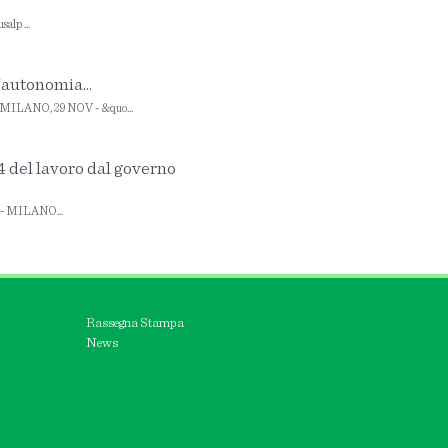
alp ...
'autonomia...
- MILANO, 29 NOV - &quo...
 del lavoro dal governo
A) - MILANO...
Rassegna Stampa
News