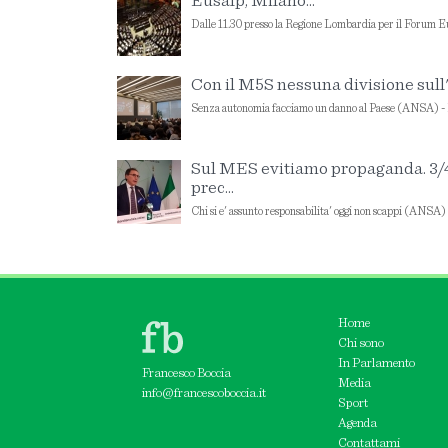
Eusalp, Milano...
Dalle 11.30 presso la Regione Lombardia per il Forum Eus
Con il M5S nessuna divisione sull
Senza autonomia facciamo un danno al Paese (ANSA) 
Sul MES evitiamo propaganda. 3/4
prec...
Chi si e' assunto responsabilita' oggi non scappi (ANS
Home
Chi sono
In Parlamento
Francesco Boccia
Media
info@francescoboccia.it
Sport
Agenda
Contattami