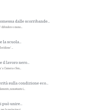
romessa dalle scorribande...
difendere o meno...
 la scuola...
ridione' ...
il lavoro nero...
 a Camera e Sen...
ità sulla condizione eco...
mento, nonostante i...
 può unire...
r la partecipazi...