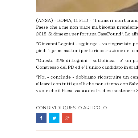
(ANSA) - ROMA, 11 FEB - "I numeri non barano, s
Paese che a me non piace ma bisogna prenderne a
2018. Si dimezza per fortuna CasaPound". Lo af
"Giovanni Legnini - aggiunge - va ringraziato p
piedi "i primi mattoni per la ricostruzione del ce
"Questo 31% di Legnini - sottolinea - e' un pa
Congresso del PD ed e' l'unico candidato in grad
"Noi - conclude - dobbiamo ricostruire un centr
allearci con tutti quelli che non stanno con Sal
vuole che il Paese vada a destra deve sostenere Z
CONDIVIDI QUESTO ARTICOLO