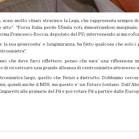
ono molto chiari: stravince la Lega, che rappresenta sempre di pi
tto". "Forza Italia perde 55mila voti, dimostrandosi marginale,
ferma Francesco Boccia, deputato del PD, intervenendo ai microf
er la sua generosita' e lungimiranza, ha fatto qualcosa che solo 
ntrosinistra".
sso che deve farci riflettere: penso che sara' una riflessione i
o di ricostruire una grande alleanza di centrosinistra attraverso 
osinistra largo, quello che Renzi a distrutto. Dobbiamo cercare 
vini, quindi anche il M5S, ma questo e' un futuro lontano. Dall'
ingaretti alle primarie del Pd e poi votare Pd a partire dalle Europ