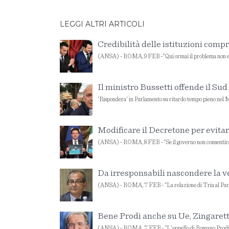
LEGGI ALTRI ARTICOLI
Credibilità delle istituzioni comp
(ANSA) - ROMA, 9 FEB -"Qui ormai il problema non e' 
Il ministro Bussetti offende il Sud e
'Rispondera' in Parlamento su ritardo tempo pieno nel Me
Modificare il Decretone per evitare 
(ANSA) - ROMA, 8 FEB - "Se il governo non consentira'
Da irresponsabili nascondere la ver
(ANSA) - ROMA, 7 FEB - "La relazione di Tria al Parla
Bene Prodi anche su Ue, Zingaretti
(ANSA) - ROMA, 7 FEB - "L'appello di Romano Prodi pe