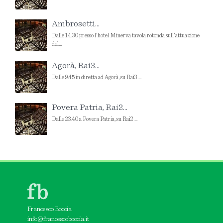
Ambrosetti...
Dalle 14.30 presso l'hotel Minerva tavola rotonda sull'attuazione
del...
Agorà, Rai3...
Dalle 9.45 in diretta ad Agorà, su Rai3 ...
Povera Patria, Rai2...
Dalle 23.40 a Povera Patria, su Rai2 ...
Francesco Boccia
info@francescoboccia.it